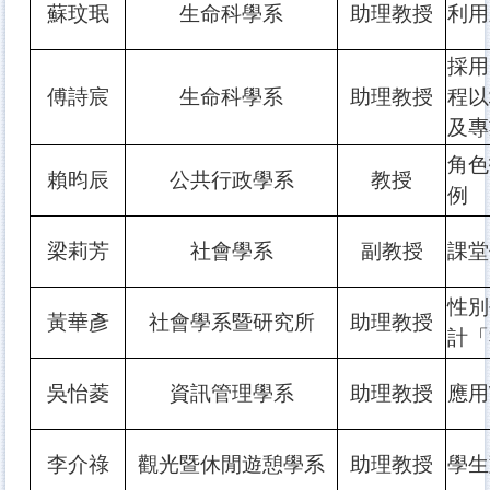
蘇玟珉
生命科學系
助理教授
利用
採用
傅詩宸
生命科學系
助理教授
程以
及專
角色
賴昀辰
公共行政學系
教授
例
梁莉芳
社會學系
副教授
課堂
性別
黃華彥
社會學系暨研究所
助理教授
計「
吳怡菱
資訊管理學系
助理教授
應用
李介祿
觀光暨休閒遊憩學系
助理教授
學生