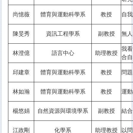
尚憶薇
體育與運動科學系
教授
自我
陳旻秀
資訊工程學系
副教授
無人
我看
林澄億
語言中心
助理教授
合自
邱建章
體育與運動科學系
教授
問題
林如瀚
體育與運動科學系
教授
運動
楊悠娟
自然資源與環境學系
副教授
結合
江政剛
化學系
助理教授
以問