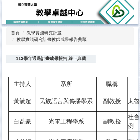
跳
到
主
要
內
首頁
教學實踐研究計畫
容
教學實踐研究計畫教師成果報告典藏
區
113學年通過計畫成果報告 線上典藏
主持人
系所
職稱
黃毓超
民族語言與傳播學系
副教授
太魯
社會
白益豪
光電工程學系
副教授
例