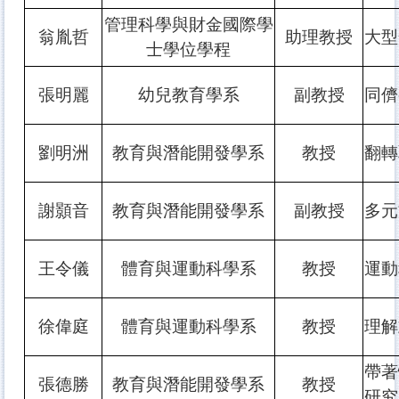
管理科學與財金國際學
翁胤哲
助理教授
大型
士學位學程
張明麗
幼兒教育學系
副教授
同儕
劉明洲
教育與潛能開發學系
教授
翻轉
謝顥音
教育與潛能開發學系
副教授
多元
王令儀
體育與運動科學系
教授
運動
徐偉庭
體育與運動科學系
教授
理解
帶著
張德勝
教育與潛能開發學系
教授
研究