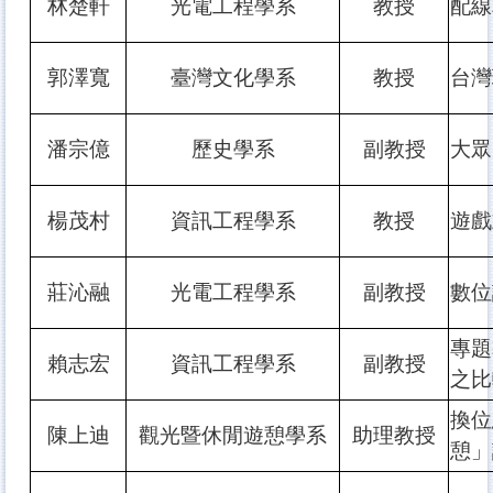
林楚軒
光電工程學系
教授
配線
郭澤寬
臺灣文化學系
教授
台灣
潘宗億
歷史學系
副教授
大眾
楊茂村
資訊工程學系
教授
遊戲
莊沁融
光電工程學系
副教授
數位
專題
賴志宏
資訊工程學系
副教授
之比
換位
陳上迪
觀光暨休閒遊憩學系
助理教授
憩」