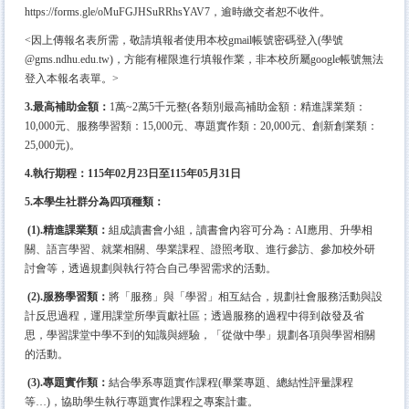
https://forms.gle/oMuFGJHSuRRhsYAV7
，逾時繳交者恕不收件。
<因上傳報名表所需，敬請填報者使用本校gmail帳號密碼登入(學號
@gms.ndhu.edu.tw)，方能有權限進行填報作業，非本校所屬google帳號無法
登入本報名表單。>
3.最高補助金額：
1萬~2萬5千元整(各類別最高補助金額：精進課業類：
10,000元、服務學習類：15,000元、專題實作類：20,000元、創新創業類：
25,000元)。
4.執行期程：115年02月23日至115年05月31日
5.本學生社群分為四項種類：
(1).精進課業類：
組成讀書會小組，讀書會內容可分為：AI應用、升學相
關、語言學習、就業相關、學業課程、證照考取、進行參訪、參加校外研
討會等，透過規劃與執行符合自己學習需求的活動。
(2).服務學習類：
將「服務」與「學習」相互結合，規劃社會服務活動與設
計反思過程，運用課堂所學貢獻社區；透過服務的過程中得到啟發及省
思，學習課堂中學不到的知識與經驗，「從做中學」規劃各項與學習相關
的活動。
(3).專題實作類：
結合學系專題實作課程(畢業專題、總結性評量課程
等…)，協助學生執行專題實作課程之專案計畫。