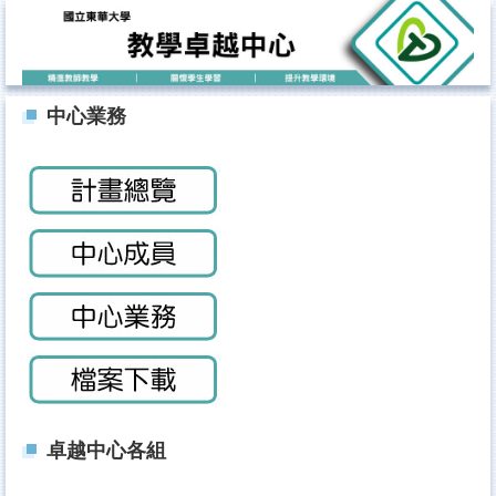
跳
到
主
要
內
中心業務
容
區
卓越中心各組