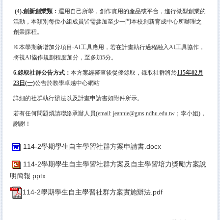
(4).創新創業類：
運用自己所學，創作實用的產品或平台，進行微型創業的
活動，本類別每位小組成員皆需參加至少一門本校創新育成中心所辦理之
創業課程。
※本學期新增加分項目-AI工具應用，若在計畫執行過程融入AI工具協作，
將視AI協作規劃程度加分，至多加5分。
6.錄取社群公告方式：
本方案經審查後從優錄取，錄取社群將於
115年02月
23日(一)
公告於教學卓越中心網站
詳細的社群執行辦法以及計畫申請書如附件所示。
若有任何問題煩請聯絡承辦人員(email: jeannie@gms.ndhu.edu.tw；李小姐)，
謝謝！
114-2學期學生自主學習社群方案申請書.docx
114-2學期學生自主學習社群方案及自主學習培力獎勵方案說
明簡報.pptx
114-2學期學生自主學習社群方案實施辦法.pdf