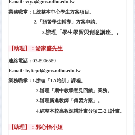
viya
E-mail
@gms.ndhu.edu.tw
：
業務職掌：
1.統整本中心學生方案項目。
2.
「預警學生輔導」方案申請。
辦理「學生學習與創意講座」。
3.
【
助理
】：游家盛先生
連絡電話：
03-8906589
E-mail
hyttepd@gms.ndhu.edu.tw
：
業務職掌：1.
辦
「TA培訓」課程。
理
2.辦理
「期中教學意見回饋」業務。
3.辦理新進教師「傳習方案」。
4.
綜整本校高教深耕計畫分項二-2.1計畫
。
【
助理
】：郭心怡小姐