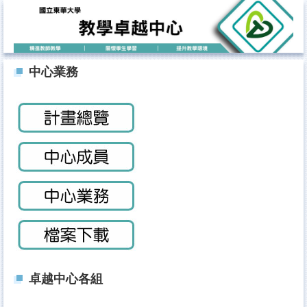
跳
到
主
要
內
中心業務
容
區
卓越中心各組