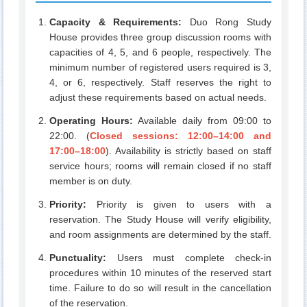
Capacity & Requirements:
Duo Rong Study
House provides three group discussion rooms with
capacities of 4, 5, and 6 people, respectively. The
minimum number of registered users required is 3,
4, or 6, respectively. Staff reserves the right to
adjust these requirements based on actual needs.
Operating Hours:
Available daily from 09:00 to
22:00. (
Closed sessions: 12:00–14:00 and
17:00–18:00
). Availability is strictly based on staff
service hours; rooms will remain closed if no staff
member is on duty.
Priority:
Priority is given to users with a
reservation. The Study House will verify eligibility,
and room assignments are determined by the staff.
Punctuality:
Users must complete check-in
procedures within 10 minutes of the reserved start
time. Failure to do so will result in the cancellation
of the reservation.