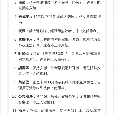
服裝：
請著整潔服裝（避免暴露、髒污）。違者可能
被拒絕入館。
未成年：
12歲以下兒童須成人陪同，成人負責其行
為。
安靜：
禁大聲喧嘩，經勸阻無效者，停止入館權利。
電腦使用：
禁止在館內使用電腦玩遊戲、觀看色情資
料或違法行為。違者停止使用權。
討論區：
可使用筆電與3C產品，音量以不影響讀書
同學為原則。違者停止入館權利。
讀書區：
保持安靜，聽音樂須配戴耳機。經勸阻無效
者，停止入館權利。
禁佔位：
座位未用30分鐘或長時間睡眠且無餘位，管
理員可清除物品或停止使用權。
公共秩序：
禁鬥毆、騷擾、破壞公物，違者報請駐衛
警處理，停止入館權利。
插座：
依指示使用插座，禁擅自移動或用高功率電