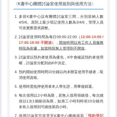
〈K書中心團體討論室使用規則與借用方法〉
多容K書中心設有團體討論室三間，分別容納人數
4/5/6。原則上最少登記使用人數為3/4/6，管理人員
可依實際需求調整。
討論室使用時間為每日09:00-22:00（
12:00-14:00 /
17:00-18:00 不開放
），
開放時間以有工作人員服務
時段為依據，如當時段無人管理則不開放
。
討論室以預約者使用為優先，K中會確認預約者使用
權，討論室分配則由K中決定。
預約開始使用時間10分鐘以內未辦妥使用手續者，取
消使用資格。
使用時需抵押使用者本人學生證，用畢後歸還。
每次借用以2小時為限，若無人借用得續借，每次續
借以1次1個鐘頭為限，如第三小時到時前10分鐘尚
未有人借用則可續借第四小時。
借用討論室可提早至K書中心櫃檯填寫「
預約登記