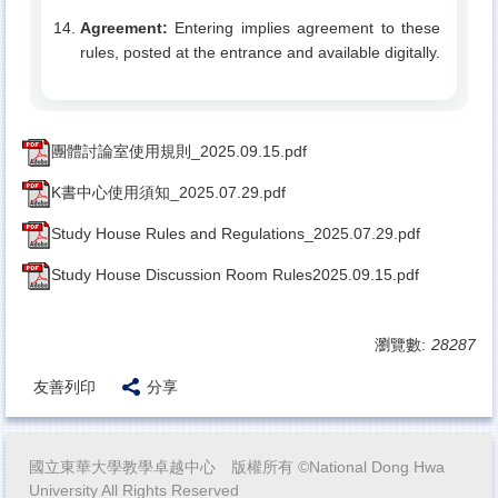
Agreement:
Entering implies agreement to these
rules, posted at the entrance and available digitally.
團體討論室使用規則_2025.09.15.pdf
K書中心使用須知_2025.07.29.pdf
Study House Rules and Regulations_2025.07.29.pdf
Study House Discussion Room Rules2025.09.15.pdf
瀏覽數:
28287
友善列印
分享
國立東華大學教學卓越中心 版權所有 ©National Dong Hwa
University All Rights Reserved