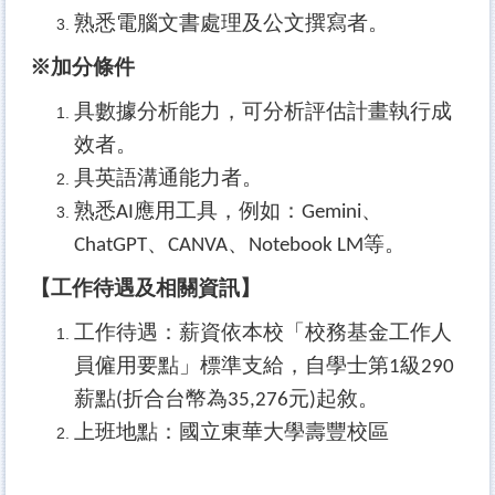
熟悉電腦文書處理及公文撰寫者。
※加分條件
具數據分析能力，可分析評估計畫執行成
效者。
具英語溝通能力者。
熟悉
應用工具，例如：
、
AI
Gemini
、
、
等。
ChatGPT
CANVA
Notebook LM
【工作待遇及相關資訊】
工作待遇：薪資依本校「校務基金工作人
員僱用要點」標準支給，自學士第
級
1
290
薪點
折合台幣為
元
起敘
。
(
35,276
)
上班地點：國立東華大學壽豐校區