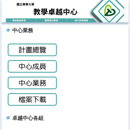
跳
到
主
要
內
中心業務
容
區
卓越中心各組