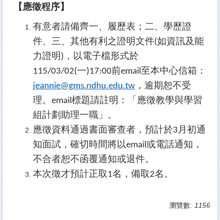
【應徵程序】
有意者請備齊一、履歷表；二、學歷證
件、三、其他有利之證明文件
如資訊及能
(
力證明
，以電子檔形式於
)
一
前
至本中心信箱：
115/03/02(
)17:00
email
，逾期恕不受
jeannie@gms.ndhu.edu.tw
理。
標題請註明：「應徵教學與學習
email
組計劃助理一職」。
應徵資料通過書面審查者，預計於
月初通
3
知面試，確切時間將以
或電話通知，
email
不合者恕不函覆通知或退件。
本次徵才預計正取
名，備取
名。
1
2
瀏覽數:
1156