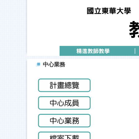
跳
到
主
要
內
容
區
中心業務