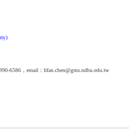
uty)
86，email：lifan.chen@gms.ndhu.edu.tw