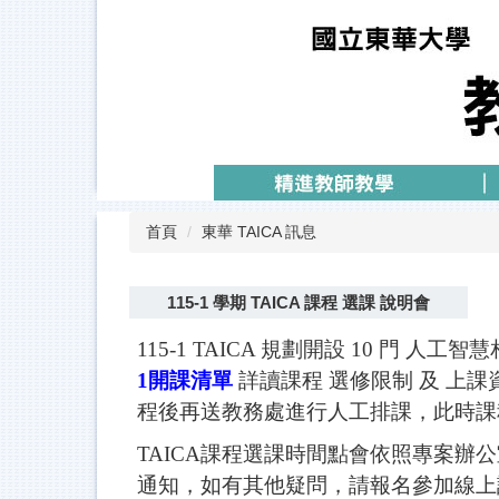
跳
到
主
要
內
容
區
首頁
東華 TAICA 訊息
115-1 學期 TAICA 課程 選課 說明會
115-1 TAICA 規劃開設 10 門 
1開課清單
詳讀課程 選修限制 及 上課
程後再送教務處進行人工排課，此時課
TAICA課程選課時間點會依照專案辦
通知，如有其他疑問，請報名參加線上