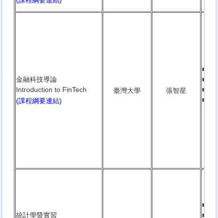
(課程綱要連結)
混成
■ 3
金融科技導論
■ 
Introduction to FinTech
■
研
臺灣大學
張智星
■ 鏡
(課程綱要連結)
封閉
■ 3
統計學暨實習
■
英