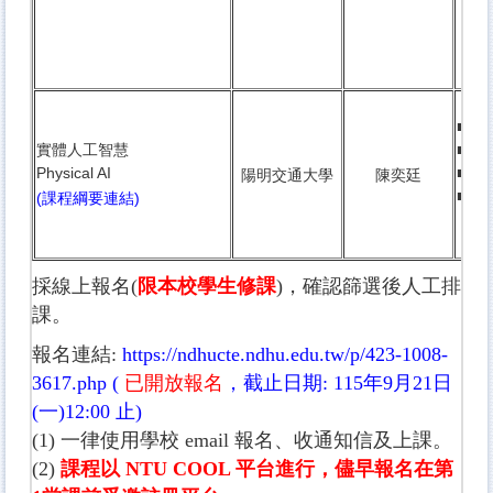
■ 3
實體人工智慧
■
英
Physical AI
■
研
陽明交通大學
陳奕廷
■ 衛
(課程綱要連結)
條件
採線上報名(
限本校學生修課
)，確認篩選後人工排
課。
報名連結:
https://ndhucte.ndhu.edu.tw/p/423-1008-
3617.php
(
已開放報名
，截止日期: 115年9月21日
(一)12:00 止)
(1) 一律使用學校 email 報名、收通知信及上課。
(2)
課程以 NTU COOL 平台進行，儘早報名在第