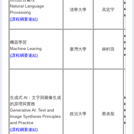
■ 
Natural Language
■
研
清華大學
高宏宇
Processing
■ 鏡
(課程綱要連結)
封閉
■ 3
機器學習
■ 
Machine Learing
■
研
臺灣大學
林軒田
■ 鏡
(課程綱要連結)
封閉
生成式 AI：文字與圖像生成
■ 3
的原理與實務
■ 
Generative AI: Text and
■
大
政治大學
蔡炎龍
Image Synthesis Principles
■
研
and Practice
■ 衛
(課程綱要連結)
條件