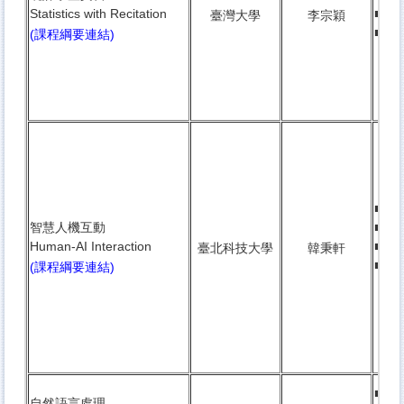
Statistics with Recitation
■
大
臺灣大學
李宗穎
■ 衛
(課程綱要連結)
條件
■ 3
智慧人機互動
■ 
Human-AI Interaction
■
研
臺北科技大學
韓秉軒
■ 鏡
(課程綱要連結)
混成
■ 3
自然語言處理