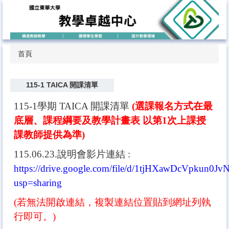
跳
到
主
要
內
首頁
容
區
115-1 TAICA 開課清單
115-1學期 TAICA 開課清單
(選課報名方式在最
底層、課程綱要及教學計畫表 以第1次上課授
課教師提供為準)
115.
06.23.說明會影片連結 :
https://drive.google.com/file/d/1tjHXawDcVpkun0J
usp=sharing
(若無法開啟連結，複製連結位置貼到網址列執
行即可。)