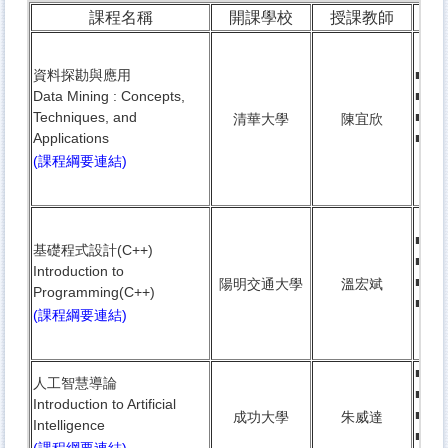
課程名稱
開課學校
授課教師
課
資料探勘與應用
■ 3
Data Mining : Concepts,
■
英
Techniques, and
■
研
清華大學
陳宜欣
Applications
■ 鏡
(課程綱要連結)
封閉
■ 3
基礎程式設計(C++)
■ 
Introduction to
■
大
陽明交通大學
溫宏斌
Programming(C++)
■ 衛
(課程綱要連結)
條
■ 3
人工智慧導論
■ 
Introduction to Artificial
■
大
成功大學
朱威達
Intelligence
■ 鏡