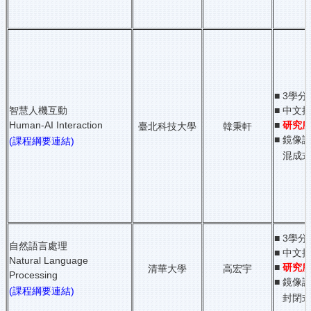
■ 3學分
智慧人機互動
■ 中文
Human-AI Interaction
■
研究
臺北科技大學
韓秉軒
■ 鏡像課
(課程綱要連結)
混成式
■ 3學分
自然語言處理
■ 中文
Natural Language
■
研究
清華大學
高宏宇
Processing
■ 鏡像課
(課程綱要連結)
封閉式