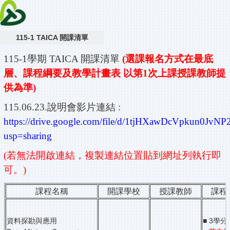
115-1 TAICA 開課清單
115-1學期 TAICA 開課清單
(選課報名方式在最底
層、課程綱要及教學計畫表 以第1次上課授課教師提
供為準)
115.
06.23.說明會影片連結 :
https://drive.google.com/file/d/1tjHXawDcVpkun0JvNP
usp=sharing
(若無法開啟連結，複製連結位置貼到網址列執行即
可。)
課程名稱
開課學校
授課教師
課程
資料探勘與應用
■ 3學分