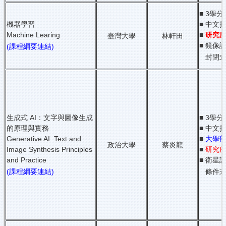
■ 3學分
機器學習
■ 中文
Machine Learing
■
研究
臺灣大學
林軒田
■ 鏡像課
(課程綱要連結)
封閉式
生成式 AI：文字與圖像生成
■ 3學分
的原理與實務
■ 中文
Generative AI: Text and
■
大學
政治大學
蔡炎龍
Image Synthesis Principles
■
研究
and Practice
■ 衛星課
(課程綱要連結)
條件式