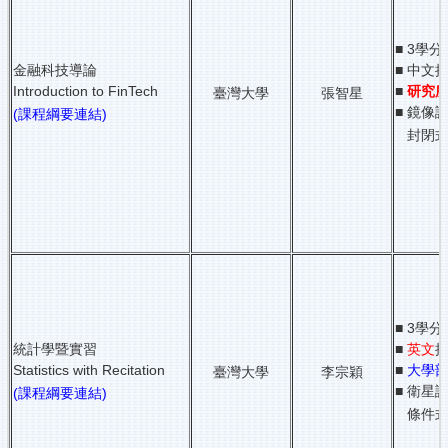
■ 3學分
金融科技導論
■ 中文
Introduction to FinTech
■
研究
臺灣大學
張智星
■ 鏡像課
(課程綱要連結)
封閉式
■ 3學分
統計學暨實習
■
英文
Statistics with Recitation
■
大學
臺灣大學
李宗穎
■ 衛星課
(課程綱要連結)
條件式