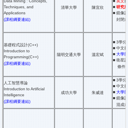
Data Mining : Concepts,
■
英文
Techniques, and
■
研究
清華大學
陳宜欣
Applications
■ 鏡像課
(課程綱要連結)
封閉式
■ 3學分
基礎程式設計(C++)
■ 中文
Introduction to
■
大學
陽明交通大學
溫宏斌
Programming(C++)
■ 衛星課
(課程綱要連結)
條件式
■ 3學分
人工智慧導論
■ 中文
Introduction to Artificial
■
大學
成功大學
朱威達
Intelligence
■ 鏡像課
(課程綱要連結)
混成式