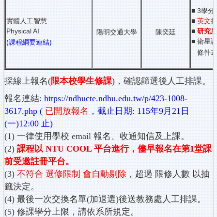
■ 3學分
實體人工智慧
■
英文
Physical AI
■
研究
陽明交通大學
陳奕廷
■ 衛星課
(課程綱要連結)
條件式
採線上報名(
限本校學生修課
)，確認篩選後人工排課。
報名連結:
https://ndhucte.ndhu.edu.tw/p/423-1008-
3617.php
(
已開放報名
，截止日期: 115年9月21日
(一)12:00 止)
(1) 一律使用學校 email 報名、收通知信及上課。
(2)
課程以 NTU COOL 平台進行，儘早報名在第1堂課
前受邀註冊平台。
(3)
不符合 選修限制 會自動剔除
，超過 限修人數 以抽
籤決定。
(4) 最後一次交換名單(加退選)後送教務處人工排課。
(5) 修課學分上限，請依系所規定。