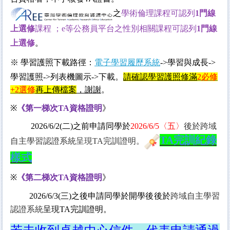
之
學術倫理課
程可認列
1門
線
上選修
課程
；e等公務員平台之性別相關課程可認列
1門線
上選修
。
※ 學習護照下載路徑：
電子學習履歷系統
->學習與成長->
學習護照->列表機圖示->下載。
請確認學習護照修滿
2
必修
+2
選修
再上傳檔案
，謝謝
。
※
《第一梯次TA資格證明
》
2026/6/2
(二
)
之前申請同學於
2026/6/5
〈五〉
後於
跨域
TA完訓
紀錄
自主學習認證系統
呈現TA完訓證明
。
樣式
※
《
第二梯次TA資格證明
》
2026/6/3(三)之後
申請同學於開學後
後於
跨域自主學習
認證系統
呈現TA完訓證明
。