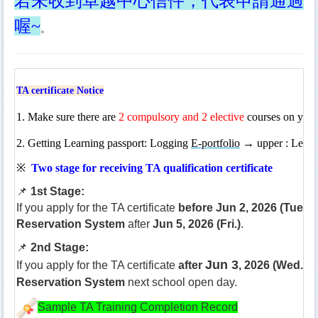
若未收到卓越中心信件，代表申請通過
喔~
。
TA certificate Notice
1. Make sure there are
2 compulsory and 2 elective
courses on your
2.
Getting Learning passport: Logging
E-portfolio
→ upper : Learn
※
Two stage for receiving TA qualification certificate
📌
1st Stage:
If you apply for the TA certificate
before Jun 2, 2026 (Tue.)
,
Reservation System
after
Jun 5, 2026 (Fri.)
.
📌
2nd Stage:
Jun 3
If you apply for the TA certificate
after
, 2026 (Wed.)
, 
Reservation System
next school open day.
Sample TA Training Completion Record