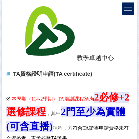
跳
到
主
要
內
容
區
教學卓越中心
TA資格證明申請(TA certificate)
2
必修
+2
※
本學期（
114-2
學期）TA培訓課程須滿
選修課程
2門至少為實體
，其中
(可含直播)
課程，方
符合TA證書申請資格
未符
TA證書
合資格者，不予核發
。