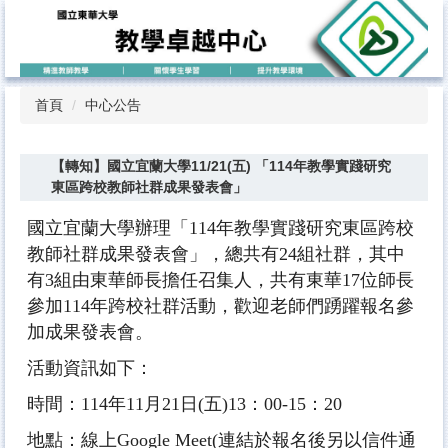
跳
到
主
要
內
首頁
中心公告
容
區
【轉知】國立宜蘭大學11/21(五) 「114年教學實踐研究
東區跨校教師社群成果發表會」
國立宜蘭大學辦理「
114
年教學實踐研究東
區跨校
教師社群成果發表會」，總共有24組社群，其
中
有3組由東華師長擔任召集人，共有東華17位師長
參加114年跨校社群活動，
歡迎老師們踴躍報名參
加成果發表會。
活動資訊如下：
時間：114年11月21日(五)13：00-15：20
地點：線上Google Meet(連結於報名後另以信件通