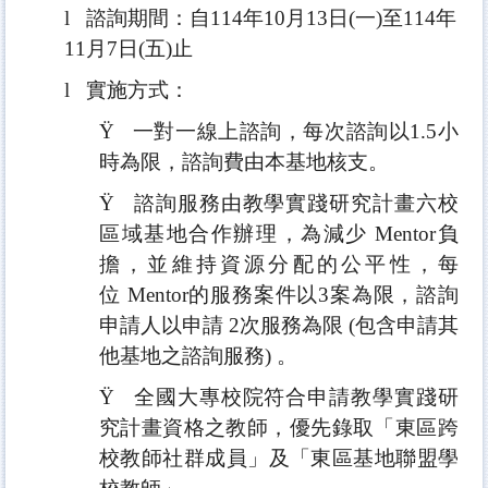
l
諮詢期間：自
114
年
10
月
13
日
(
一
)
至
114
年
11
月
7
日
(
五
)
止
l
實施方式：
Ÿ
一對一線上諮詢，每次諮詢以
1.5
小
時為限，
諮詢費由本基地核支。
Ÿ
諮詢服務由教學實踐研究計畫六校
區域基地合作辦理，為減少
Mentor
負
擔，並維持資源分配的公平性，每
位
Mentor
的服務案件以
3
案為限，諮詢
申請人以申請
2
次服務為限
(
包含申請其
他基地之諮詢服務
)
。
Ÿ
全國大專校院符合申請教學實踐研
究計畫資格之教師，優先錄取「
東區跨
校教師社群成員」及「東區基地聯盟學