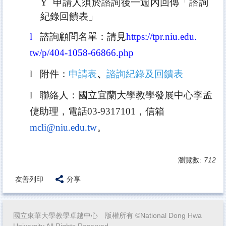
Ÿ
申請人須於諮詢後一週內回傳「諮詢
紀錄回饋表」
l
諮詢顧問名單：請見
https://tpr.niu.edu.
tw/p/404-1058-66866.php
l
附件：
申請表
、
諮詢紀錄及回饋表
l
聯絡人：國立宜蘭大學教學發展中心李孟
倢助理，電話
03-
9317101
，信箱
mcli@niu.edu.tw
。
瀏覽數:
712
友善列印
分享
國立東華大學教學卓越中心 版權所有 ©National Dong Hwa