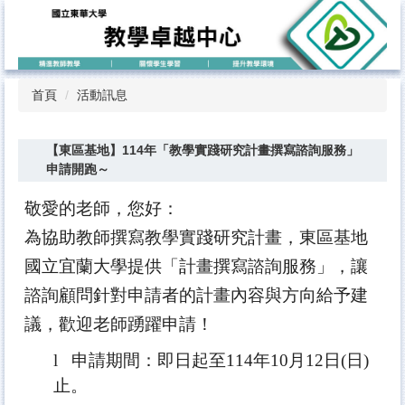
跳
到
主
要
內
首頁
活動訊息
容
區
【東區基地】114年「教學實踐研究計畫撰寫諮詢服務」
申請開跑～
敬愛的老師，您好：
為協助教師撰寫教學實踐研究計畫，東區基地
國立宜蘭大學提供「
計畫撰寫諮詢服務」，
讓
諮詢顧問針對申請者的計畫內容與方向給予建
議，
歡迎老師踴躍申請！
l
申請期間：即日起至
114
年
10
月
12
日
(
日
)
止。