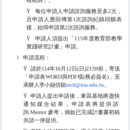
校教師」。
Ÿ
每位申請人申請諮詢服務至多
2
次，
且申請人應回傳第
1
次諮詢紀錄
回饋表
後，始得申請第
2
次諮詢服務。
Ÿ
申請人須提出「
115
年度教育部教學
實踐研究計畫」申請。
l
申請流程：
Ÿ
請於
114
年
10
月
12
日
(
日
)23:59
前，寄送
「申請表
WO
RD
與
PDF
檔
(
務必簽名
)
」至
承辦人李小姐信箱
mcli@
niu.edu.tw
。
Ÿ
申請人提出申請後，東區基地將盡快
通知媒合結果，
申請表將提供諮
詢
Mentor
參考，倘如已完成計畫書初稿
亦請一併提供。